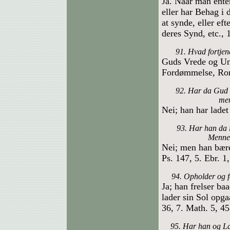
Ja. Naar man enten
eller har Behag i 
at synde, eller eft
deres Synd, etc., 
91. Hvad fortjen
Guds Vrede og Un
Fordømmelse, Rom
92. Har da Gud e
men
Nei; han har ladet
93. Har han da i
Mennes
Nei; men han bære
Ps. 147, 5. Ebr. 1,
94. Opholder og 
Ja; han frelser b
lader sin Sol opg
36, 7. Math. 5, 45
95. Har han og L