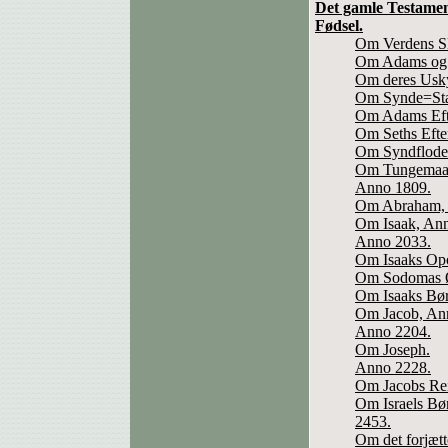
Det gamle Testament
Fødsel.
Om Verdens Sk
Om Adams og 
Om deres Usky
Om Synde=St
Om Adams Eft
Om Seths Eft
Om Syndflode
Om Tungemaale
Anno 1809.
Om Abraham, 
Om Isaak, An
Anno 2033.
Om Isaaks Opo
Om Sodomas Ø
Om Isaaks Bør
Om Jacob, An
Anno 2204.
Om Joseph.
Anno 2228.
Om Jacobs Rei
Om Israels Bø
2453.
Om det forjætt