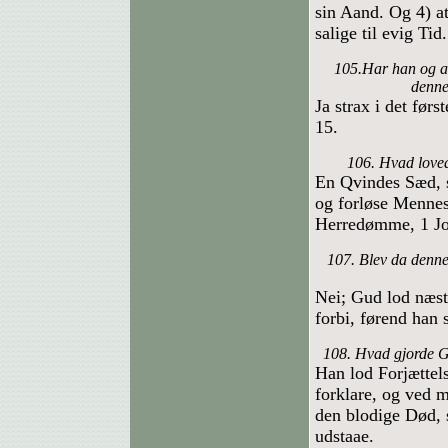
sin Aand. Og 4) a
salige til evig Tid.
105.Har han og a
denne
Ja strax i det før
15.
106. Hvad loved
En Qvindes Sæd, 
og forløse Menne
Herredømme, 1 Job
107. Blev da denne 
Nei; Gud lod næst
forbi, førend han
108. Hvad gjorde 
Han lod Forjættels
forklare, og ved 
den blodige Død, 
udstaae.