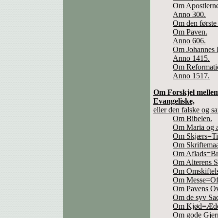
Om Apostlernes
Anno 300.
Om den første
Om Paven.
Anno 606.
Om Johannes 
Anno 1415.
Om Reformati
Anno 1517.
Om Forskjel melle
Evangeliske,
eller den falske og 
Om Bibelen.
Om Maria og a
Om Skjærs=Ti
Om Skriftemaa
Om Aflads=Br
Om Alterens S
Om Omskiftels
Om Messe=Off
Om Pavens Ov
Om de syv Sac
Om Kjød=Æd
Om gode Gjern