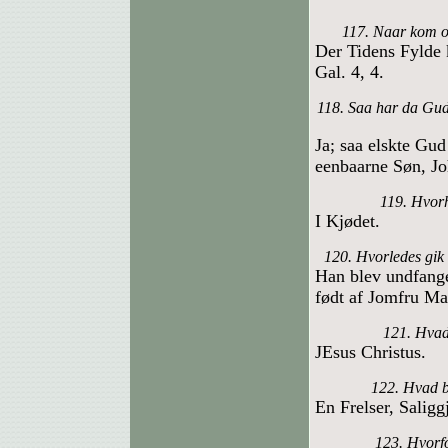
117. Naar kom om
Der Tidens Fylde
Gal. 4, 4.
118. Saa har da Gud g
Ja; saa elskte Gud
eenbaarne Søn, Jo
119. Hvor
I Kjødet.
120. Hvorledes gik 
Han blev undfang
født af Jomfru Mar
121. Hvad
JEsus Christus.
122. Hvad b
En Frelser, Saligg
123. Hvorfo