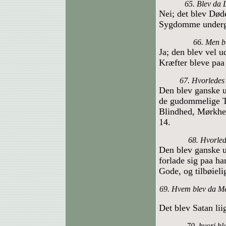
65. Blev da 
Nei; det blev Død
Sygdomme undergi
66. Men b
Ja; den blev vel u
Kræfter bleve paa
67. Hvorledes
Den blev ganske u
de gudommelige Ti
Blindhed, Mørkhed
14.
68. Hvorled
Den blev ganske u
forlade sig paa ha
Gode, og tilbøieli
69. Hvem blev da Men
Det blev Satan liig
70. hvori bl