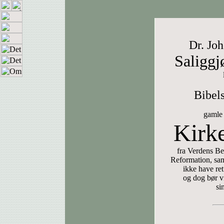
Dr. Jo
Saliggj
Bibel
gamle
Kirke
fra Verdens Beg
Reformation, sa
ikke have ret
og dog bør v
si