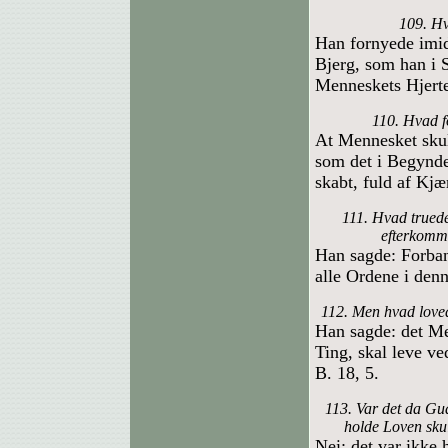
109. Hv
Han fornyede imid
Bjerg, som han i 
Menneskets Hjert
110. Hvad f
At Mennesket skul
som det i Begynde
skabt, fuld af Kjæ
111. Hvad trued
efterkomm
Han sagde: Forban
alle Ordene i den
112. Men hvad love
Han sagde: det M
Ting, skal leve v
B. 18, 5.
113. Var det da Gu
holde Loven skul
Nei; det var ikke 