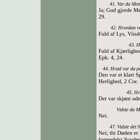
41. Var da Menn
Ja; Gud gjorde Me
29.
42. Hvordan v
Fuld af Lys, Vii
43. H
Fuld af Kjærlighe
Eph. 4, 24.
44. Hvad var da p
Den var et klart 
Herlighed, 2 Cor. 
45. Hv
Det var skjønt ud
Vidste da M
Nei.
47. Vidste det
Nei; thi Døden er
formedelst Synden