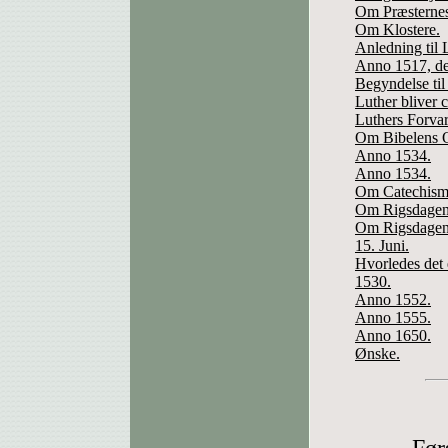
Om Præsterne
Om Klostere.
Anledning til 
Anno 1517, de
Begyndelse til
Luther bliver 
Luthers Forvar
Om Bibelens O
Anno 1534.
Anno 1534.
Om Catechismi
Om Rigsdagen 
Om Rigsdagen 
15. Juni.
Hvorledes det 
1530.
Anno 1552.
Anno 1555.
Anno 1650.
Ønske.