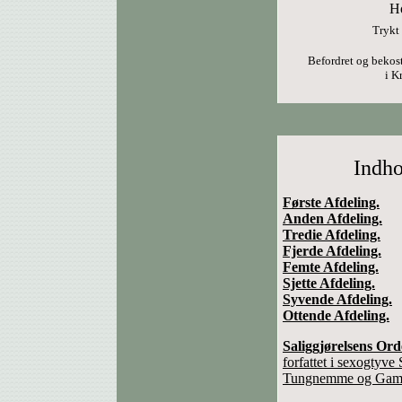
Ho
Trykt
Befordret og bekos
i K
Indho
Første Afdeling.
Anden Afdeling.
Tredie Afdeling.
Fjerde Afdeling.
Femte Afdeling.
Sjette Afdeling.
Syvende Afdeling.
Ottende Afdeling.
Saliggjørelsens Ord
forfattet i sexogtyv
Tungnemme og Gam