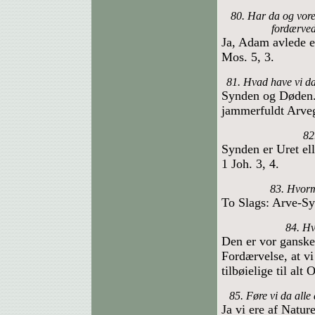
80. Har da og vore
fordærved
Ja, Adam avlede en
Mos. 5, 3.
81. Hvad have vi da
Synden og Døden. 
jammerfuldt Arve
82
Synden er Uret el
1 Joh. 3, 4.
83. Hvorm
To Slags: Arve-Sy
84. Hv
Den er vor ganske
Fordærvelse, at vi
tilbøielige til alt
85. Føre vi da all
Ja vi ere af Natur