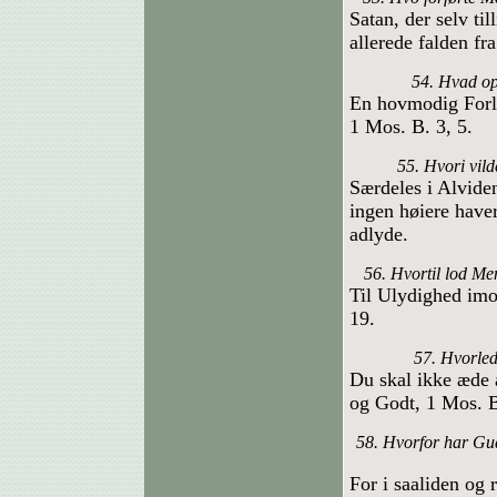
Satan, der selv t
allerede falden fr
54. Hvad op
En hovmodig Forlæ
1 Mos. B. 3, 5.
55. Hvori vil
Særdeles i Alvide
ingen høiere have
adlyde.
56. Hvortil lod Me
Til Ulydighed im
19.
57. Hvorled
Du skal ikke æde
og Godt, 1 Mos. B
58. Hvorfor har Gud
For i saaliden og 