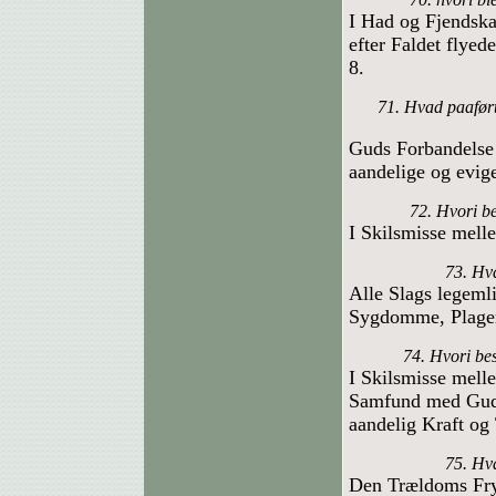
I Had og Fjendsk
efter Faldet flyede
8.
71. Hvad paaført
Guds Forbandelse 
aandelige og evig
72. Hvori b
I Skilsmisse mel
73. Hva
Alle Slags legeml
Sygdomme, Plage
74. Hvori be
I Skilsmisse mell
Samfund med Gud,
aandelig Kraft og 
75. Hva
Den Trældoms Fry