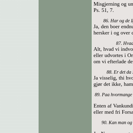
Misgjerning og un
Ps. 51, 7.
86. Har og de 
Ja, den boer endn
hersker i og over
87. Hvad
Alt, hvad vi indvo
eller udvortes i O
om vi efterlade d
88. Er det da
Ja visselig, thi h
gjør det ikke, ham
89. Paa hvormange 
Enten af Vankundi
eller med fri For
90. Kan man og g