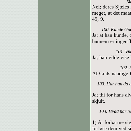
fa
Nei; deres Sjæles
meget, at det maat
49, 9.
100. Kunde Gud
Ja; at han kunde, 
hannem er ingen T
101. Vil
Ja; han vilde vise
102. 
Af Guds naadige R
103. Har han da a
Ja; thi for hans a
skjult.
104. Hvad har ha
1) At forbarme si
forløse dem ved s