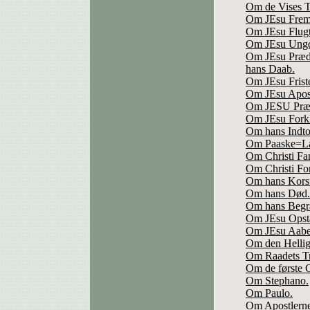
Om de Vises T
Om JEsu Fremst
Om JEsu Flugt
Om JEsu Ung
Om JEsu Præd
hans Daab.
Om JEsu Friste
Om JEsu Apost
Om JESU Præd
Om JEsu Forkl
Om hans Indto
Om Paaske=La
Om Christi Fa
Om Christi Fo
Om hans Korsf
Om hans Død.
Om hans Begra
Om JEsu Opsta
Om JEsu Aabe
Om den Helli
Om Raadets Tr
Om de første 
Om Stephano.
Om Paulo.
Om Apostlerne