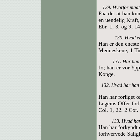
129. Hvorfor maatt
Paa det at han ku
en uendelig Kraft
Ebr. 1, 3. og 9, 14
130. Hvad e
Han er den enest
Menneskene, 1 Tim
131. Har han 
Jo; han er vor Yp
Konge.
132. Hvad har han 
Han har forliget 
Legems Offer forh
Col. 1, 22. 2 Cor. 
133. Hvad har
Han har forkyndt 
forhvervede Salig