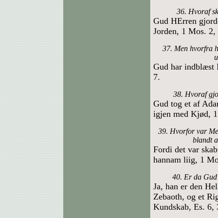
36. Hvoraf 
Gud HErren gjord
Jorden, 1 Mos. 2, 
37. Men hvorfra h
u
Gud har indblæst 
7.
38. Hvoraf gj
Gud tog et af Ada
igjen med Kjød, 1
39. Hvorfor var Me
blandt a
Fordi det var skab
hannam liig, 1 Mo
40. Er da Gud 
Ja, han er den Hel
Zebaoth, og et R
Kundskab, Es. 6, 