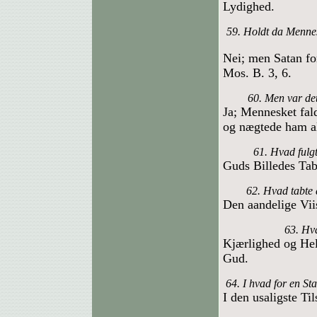
Lydighed.
59. Holdt da Mennes
Nei; men Satan for
Mos. B. 3, 6.
60. Men var det
Ja; Mennesket fal
og nægtede ham al
61. Hvad fulg
Guds Billedes Tab 
62. Hvad tabte 
Den aandelige Vi
63. Hva
Kjærlighed og Hell
Gud.
64. I hvad for en St
I den usaligste Ti