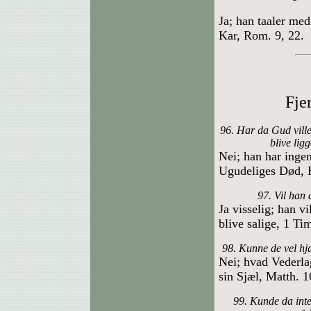
Ja; han taaler me
Kar, Rom. 9, 22.
Fje
96. Har da Gud ville
blive lig
Nei; han har inge
Ugudeliges Død, E
97. Vil han 
Ja visselig; han v
blive salige, 1 Tim
98. Kunne de vel hj
Nei; hvad Vederla
sin Sjæl, Matth. 1
99. Kunde da inte