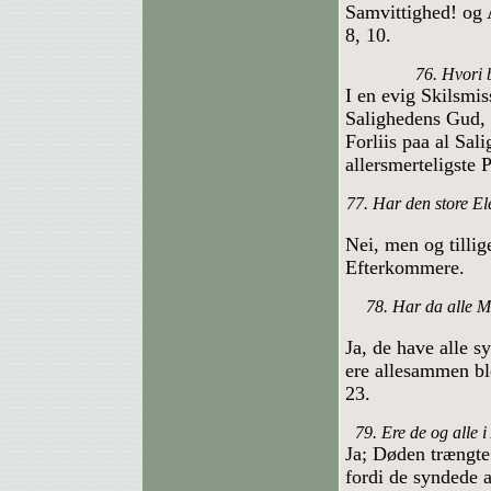
Samvittighed! og 
8, 10.
76. Hvori 
I en evig Skilsmi
Salighedens Gud, 
Forliis paa al Sal
allersmerteligste P
77. Har den store El
Nei, men og tillig
Efterkommere.
78. Har da alle M
Ja, de have alle sy
ere allesammen bl
23.
79. Ere de og alle 
Ja; Døden trængte
fordi de syndede a