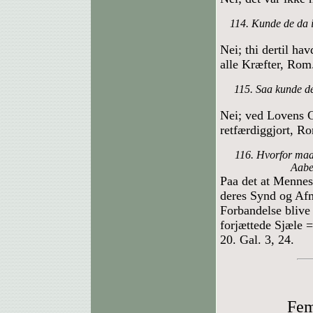
114. Kunde de da 
Nei; thi dertil ha
alle Kræfter, Rom.
115. Saa kunde de
Nei; ved Lovens G
retfærdiggjort, Ro
116. Hvorfor maat
Aabe
Paa det at Mennes
deres Synd og Afm
Forbandelse blive 
forjættede Sjæle 
20. Gal. 3, 24.
Fem