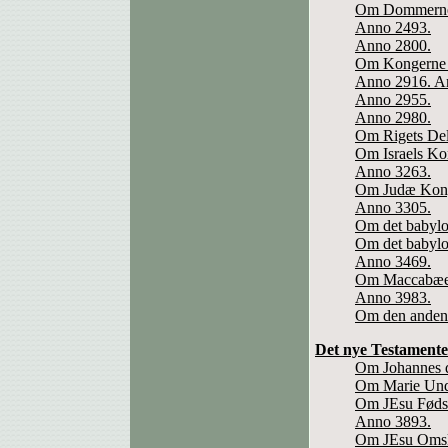
Om Dommern
Anno 2493.
Anno 2800.
Om Kongerne o
Anno 2916. A
Anno 2955.
Anno 2980.
Om Rigets Del
Om Israels Ko
Anno 3263.
Om Judæ Kong
Anno 3305.
Om det babylo
Om det babyl
Anno 3469.
Om Maccabæer
Anno 3983.
Om den anden 
Det nye Testamente
Om Johannes 
Om Marie Und
Om JEsu Føds
Anno 3893.
Om JEsu Omsk