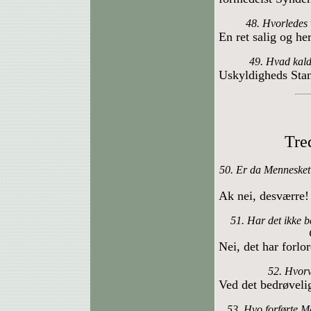
48. Hvorledes 
En ret salig og her
49. Hvad kald
Uskyldigheds Sta
Tre
50. Er da Mennesket 
Ak nei, desværre!
51. Har det ikke b
Nei, det har forlo
52. Hvorv
Ved det bedrøveli
53. Hvo forførte Me