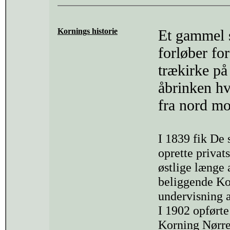
Kornings historie
Et gammel s
forløber fo
trækirke på
åbrinken hv
fra nord mo
I 1839 fik De 
oprette privats
østlige længe 
beliggende K
undervisning a
I 1902 opførte
Korning Nørr