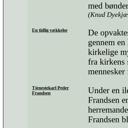
med bønder 
(Knud Dyekjæ
En tidlig vækkelse
De opvaktes
gennem en 
kirkelige 
fra kirkens
mennesker f
Tjenestekarl Peder
Under en i
Frandsen
Frandsen en
herremanden
Frandsen bl