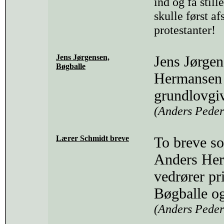
ind og få still
skulle først a
protestanter!
Jens Jørgensen,
Jens Jørge
Bøgballe
Hermansen 
grundlovgi
(Anders Peder
Lærer Schmidt breve
To breve so
Anders Her
vedrører pr
Bøgballe og
(Anders Peder