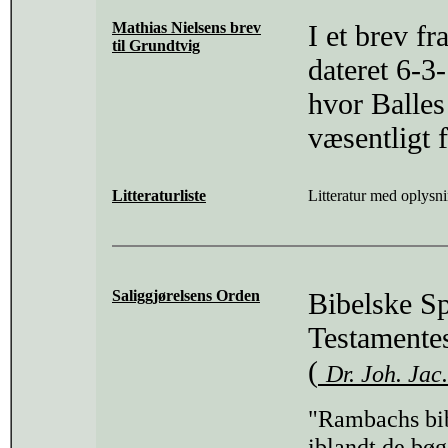
Mathias Nielsens brev
I et brev f
til Grundtvig
dateret 6-3
hvor Balles
væsentligt 
Litteraturliste
Litteratur med oplysn
Saliggjørelsens Orden
Bibelske Sp
Testamentes
(
Dr. Joh. Ja
"Rambachs bib
iblandt de bøg