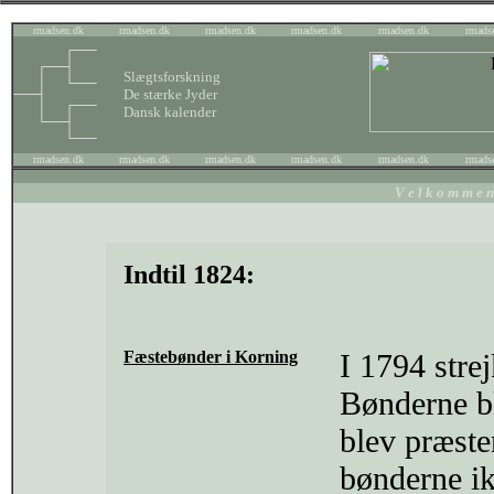
rmadsen.dk
rmadsen.dk
rmadsen.dk
rmadsen.dk
rmadsen.dk
rmads
Slægtsforskning
De stærke Jyder
Dansk kalender
rmadsen.dk
rmadsen.dk
rmadsen.dk
rmadsen.dk
rmadsen.dk
rmads
V e l k o m m e 
Indtil 1824:
Fæstebønder i Korning
I 1794 stre
Bønderne b
blev præste
bønderne i