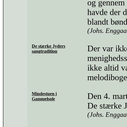
og gennem e
havde der 
blandt bønd
(Johs. Enggaa
De stærke Jyders
Der var ikk
sangtradition
menighedssa
ikke altid 
melodibog
Mindestuen i
Den 4. mar
Gammelsole
De stærke J
(Johs. Enggaa