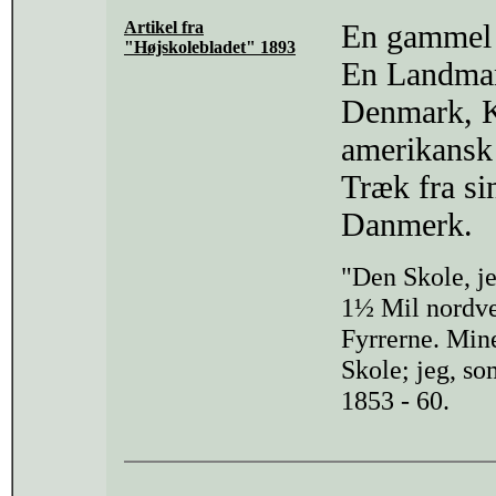
Artikel fra
En gammel 
"Højskolebladet" 1893
En Landma
Denmark, Ka
amerikansk 
Træk fra s
Danmerk.
"Den Skole, je
1½ Mil nordves
Fyrrerne. Min
Skole; jeg, so
1853 - 60.