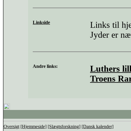
Linkside
Links til h
Jyder er næ
Andre links:
Luthers li
Troens Rar
Oversigt
[Hjemmeside]
[Slægtsforskning]
[Dansk kalender]