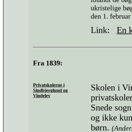
ukristelige bø
den 1. februar
Link:
En k
Fra 1839:
Privatskolerne i
Skolen i Vi
Sindbjerglund og
privatskoler
Vindelev
Snede sogn 
og ikke kun
børn.
(Ander